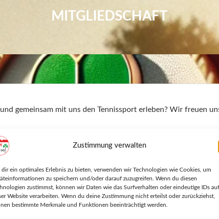
MITGLIEDSCHAFT
 und gemeinsam mit uns den Tennissport erleben? Wir freuen uns
wohl dem
Hauptverein
als auch unserem Förderverein beizutreten. 
Zustimmung verwalten
e einfach unser
Kontaktformular
aus. Wir melden uns schnellstmö
dir ein optimales Erlebnis zu bieten, verwenden wir Technologien wie Cookies, um
 zukommen zu lassen.
äteinformationen zu speichern und/oder darauf zuzugreifen. Wenn du diesen
hnologien zustimmst, können wir Daten wie das Surfverhalten oder eindeutige IDs au
zu sehen!
ser Website verarbeiten. Wenn du deine Zustimmung nicht erteilst oder zurückziehst,
Dein Name
nen bestimmte Merkmale und Funktionen beeinträchtigt werden.